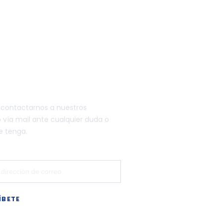
TANOS
 contactarnos a nuestros
vía mail ante cualquier duda o
e tenga.
ÍBETE