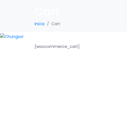
Cart
Inicio
Cart
INICIO
P
[woocommerce_cart]
Ponte en contacto : +56 9 34
Dae Hee Jung, Gerente General