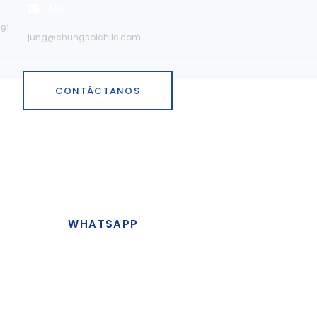
EMAIL:
91
jung@chungsolchile.com
CONTÁCTANOS
WHATSAPP