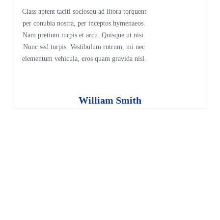
Class aptent taciti sociosqu ad litora torquent
per conubia nostra, per inceptos hymenaeos.
Nam pretium turpis et arcu. Quisque ut nisi.
Nunc sed turpis. Vestibulum rutrum, mi nec
elementum vehicula, eros quam gravida nisl.
William Smith
Ponte en contacto : +56 9 34400391