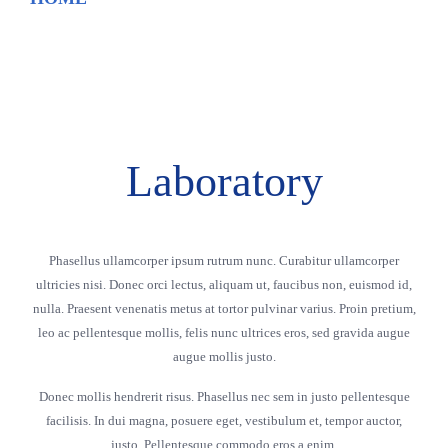
Laboratory
Phasellus ullamcorper ipsum rutrum nunc. Curabitur ullamcorper
ultricies nisi. Donec orci lectus, aliquam ut, faucibus non, euismod id,
nulla. Praesent venenatis metus at tortor pulvinar varius. Proin pretium,
leo ac pellentesque mollis, felis nunc ultrices eros, sed gravida augue
augue mollis justo.
Donec mollis hendrerit risus. Phasellus nec sem in justo pellentesque
facilisis. In dui magna, posuere eget, vestibulum et, tempor auctor,
justo. Pellentesque commodo eros a enim.