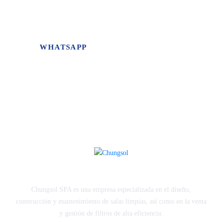
Dae Hee Jung, Gerente General
WHATSAPP
Chungsol SPA es una empresa especializada en el diseño,
construcción y mantenimiento de salas limpias, así como en la venta
y gestión de filtros de alta eficiencia.